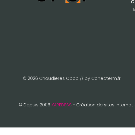
C
i
1
x
:
8
2
9
,
2
0
© 2026 Chaudières Opop // by Conecterm.fr
€
à
1
© Depuis 2006
KAREDESS
- Création de sites internet
4
5
4
,