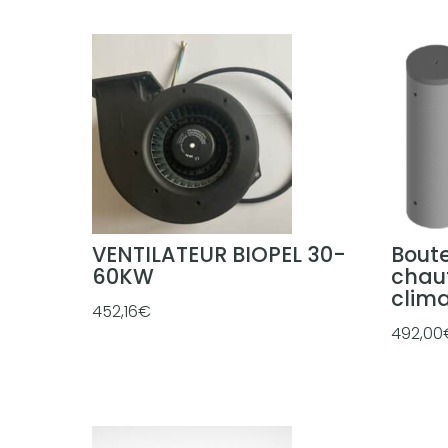
4
0
€
à
4
2
6
,
0
0
VENTILATEUR BIOPEL 30-
Boute
€
60KW
chau
clima
452,16
€
492,00