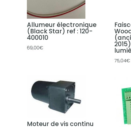
o
p
u
Allumeur électronique
Faisc
l
(Black Star) ref : 120-
Wood
a
400010
(anc
r
2015)
i
69,00
€
lumi
t
75,04
€
é
Moteur de vis continu