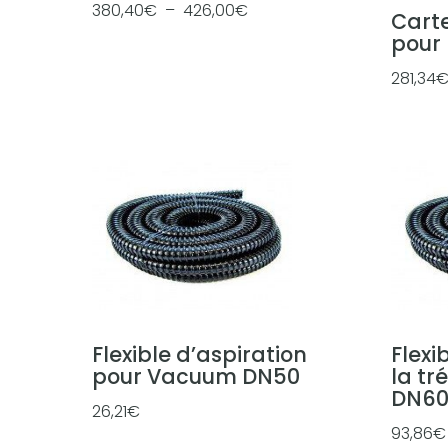
P
380,40
€
–
426,00
€
Carte
l
pour 
a
281,34
g
e
d
e
p
r
i
x
:
3
Flexible d’aspiration
Flexi
8
pour Vacuum DN50
la tr
DN60
0
26,21
€
,
93,86
€