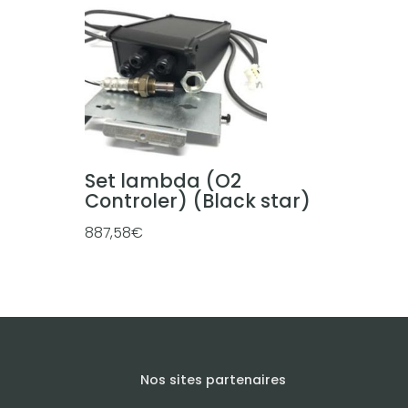
p
r
i
x
:
3
Set lambda (O2
0
Controler) (Black star)
0
887,58
€
,
0
0
€
à
4
5
Nos sites partenaires
4