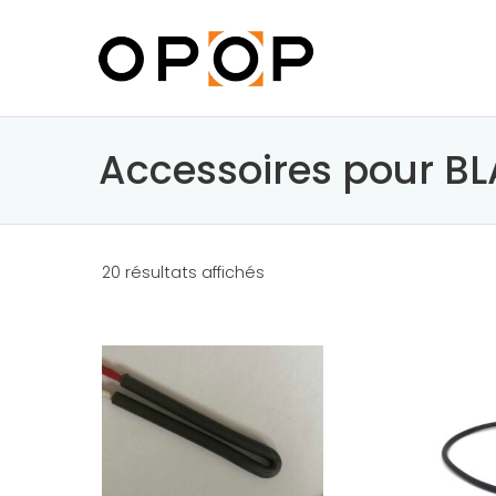
Accessoires pour B
T
20 résultats affichés
r
i
é
p
a
r
p