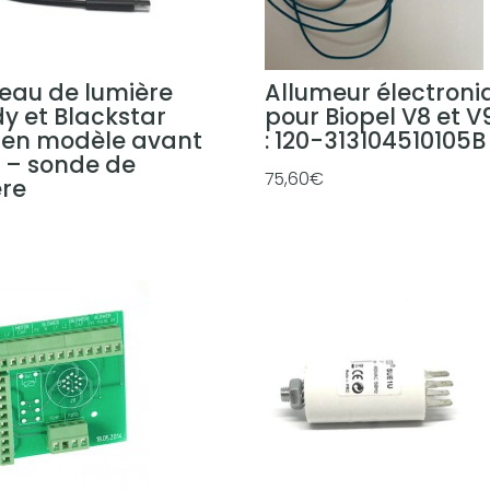
eau de lumière
Allumeur électroni
y et Blackstar
pour Biopel V8 et V9
ien modèle avant
: 120-313104510105B
 – sonde de
75,60
€
ère