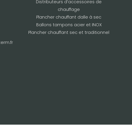
Distributeurs d’accessoires de
,
chauffage
8
Plancher chauffant dalle à sec
0
Ballons tampons acier et INOX
€
Plancher chauffant sec et traditionnel
erm.fr