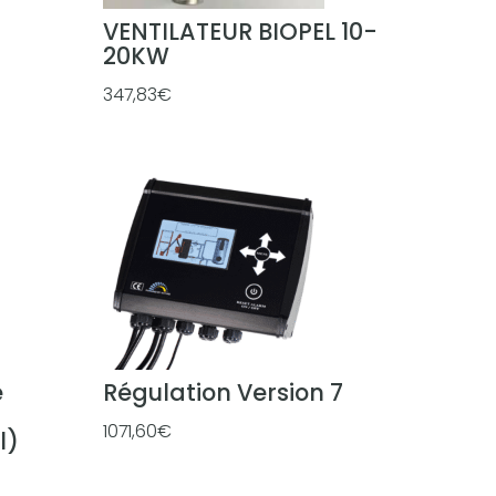
1
VENTILATEUR BIOPEL 10-
3
20KW
€
347,83
€
à
6
4
,
2
0
€
e
Régulation Version 7
1071,60
€
l)