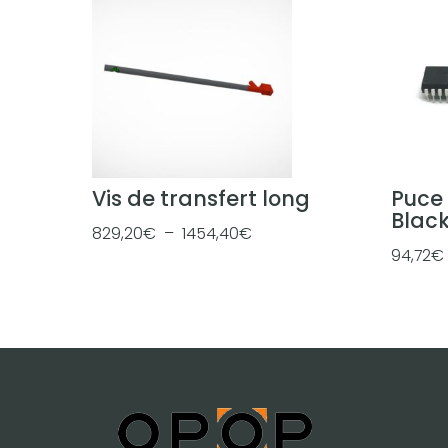
Vis de transfert long
Puce 
Black
P
829,20
€
–
1454,40
€
94,72
€
l
a
g
e
d
e
p
r