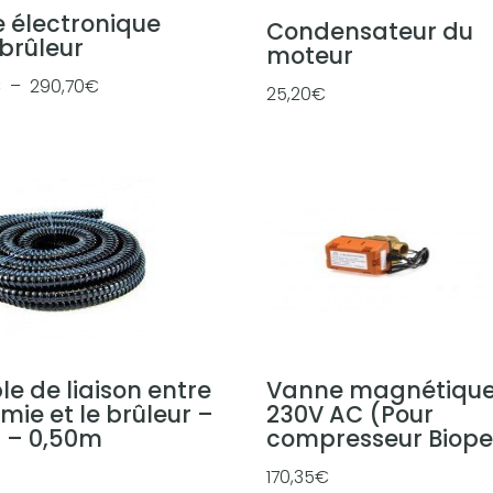
 électronique
Condensateur du
brûleur
moteur
P
€
–
290,70
€
25,20
€
l
a
g
e
d
e
p
r
i
x
ble de liaison entre
Vanne magnétiqu
émie et le brûleur –
230V AC (Pour
:
 – 0,50m
compresseur Biope
2
170,35
€
8