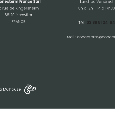
onecterm France Sarl
Lundi au Vendredi
c rue de Kingersheim
8h à 12h – 14 à 17h30
68120 Richwiller
FRANCE
Tél :
03 89 51 24 64
Mail :
conecterm@conect
 à Mulhouse