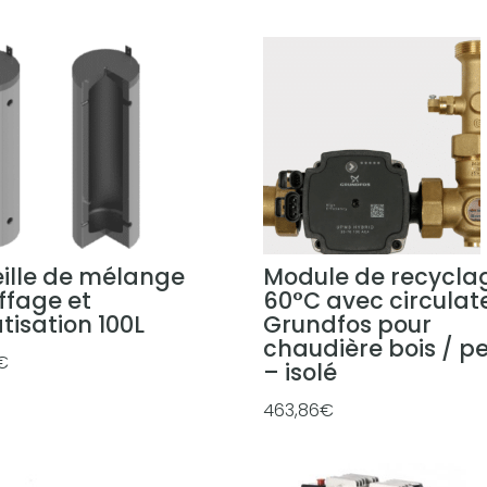
1
,
3
4
€
à
2
9
0
ille de mélange
Module de recycla
,
ffage et
60°C avec circulat
7
tisation 100L
Grundfos pour
0
chaudière bois / pe
€
€
– isolé
463,86
€