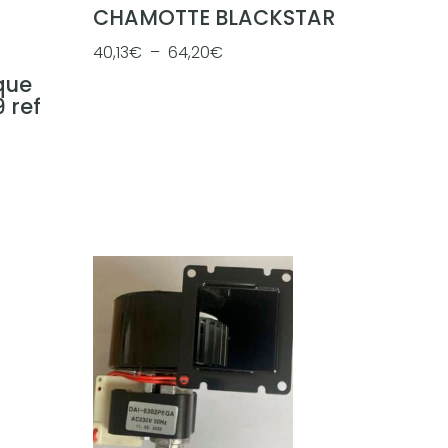
CHAMOTTE BLACKSTAR
P
40,13
€
–
64,20
€
l
que
a
 ref
g
e
d
e
p
r
i
x
:
4
0
,