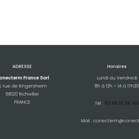
ADRESSE
Horaires
onecterm France Sarl
Lundi au Vendredi
c rue de Kingersheim
8h à 12h – 14 à 17h30
68120 Richwiller
FRANCE
Tél :
03 89 51 24 64
Mail :
conecterm@conect