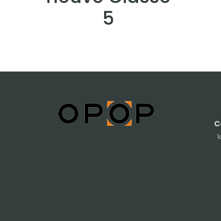
5
C
1