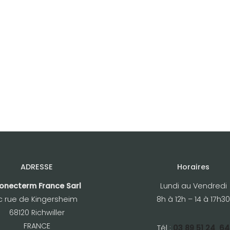
ADRESSE
Horaires
onecterm France Sarl
Lundi au Vendredi
c rue de Kingersheim
8h à 12h – 14 à 17h30
68120 Richwiller
FRANCE
Tél :
03 89 51 24 64