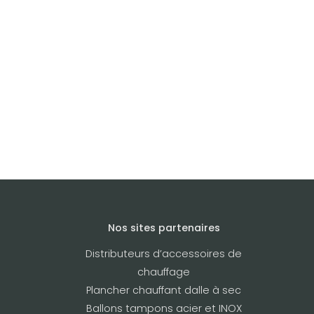
Nos sites partenaires
Distributeurs d’accessoires de
chauffage
Plancher chauffant dalle à sec
Ballons tampons acier et INOX