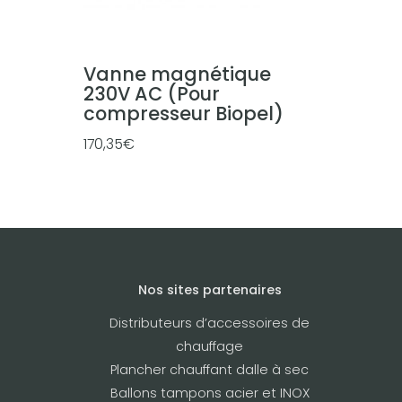
Vanne magnétique
230V AC (Pour
compresseur Biopel)
170,35
€
Nos sites partenaires
Distributeurs d’accessoires de
chauffage
Plancher chauffant dalle à sec
Ballons tampons acier et INOX