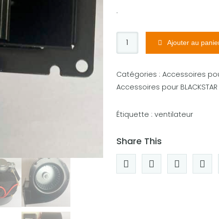
.
q
Ajouter au panie
u
a
Catégories :
Accessoires pou
n
Accessoires pour BLACKSTAR
t
i
t
Étiquette :
ventilateur
é
d
Share This
e
V
E
N
T
I