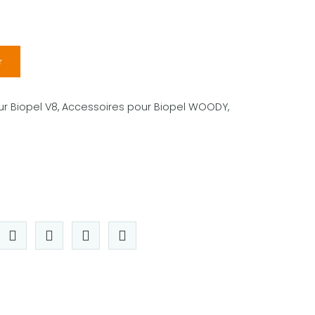
r
r Biopel V8
,
Accessoires pour Biopel WOODY
,