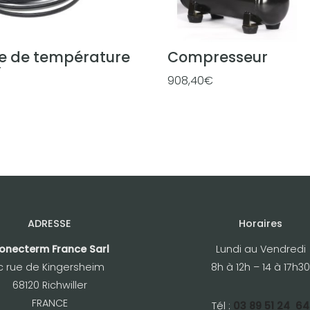
K
W
e de température
Compresseur
Y
908,40
€
ADRESSE
Horaires
onecterm France Sarl
Lundi au Vendredi
c rue de Kingersheim
8h à 12h – 14 à 17h30
68120 Richwiller
FRANCE
Tél :
03 89 51 24 64