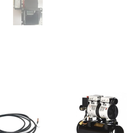
L
A
T
E
U
R
B
I
O
P
E
L
1
0
-
2
0