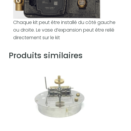
f
o
s
Chaque kit peut être installé du côté gauche
p
ou droite. Le vase d’expansion peut être relié
o
directement sur le kit
u
r
Produits similaires
c
h
a
u
d
i
è
r
e
b