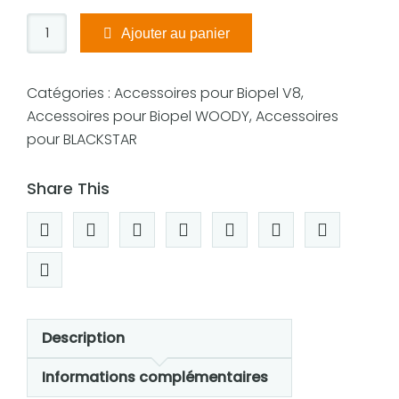
q
Ajouter au panier
u
a
n
Catégories :
Accessoires pour Biopel V8
,
t
Accessoires pour Biopel WOODY
,
Accessoires
i
pour BLACKSTAR
t
é
Share This
d
e
M
o
d
u
Description
l
e
Informations complémentaires
d