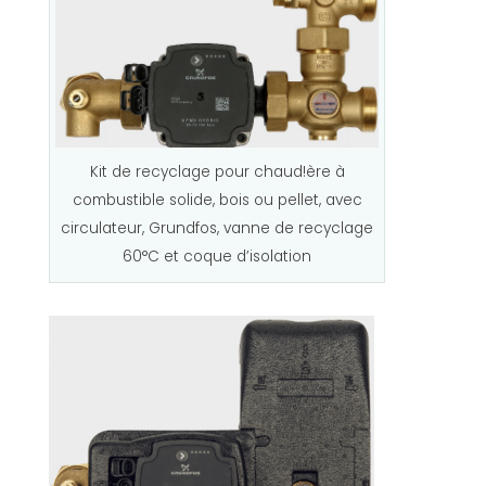
c
c
i
r
c
u
Kit de recyclage pour chaud!ère à
l
combustible solide, bois ou pellet, avec
a
circulateur, Grundfos, vanne de recyclage
t
60°C et coque d’isolation
e
u
r
G
r
u
n
d