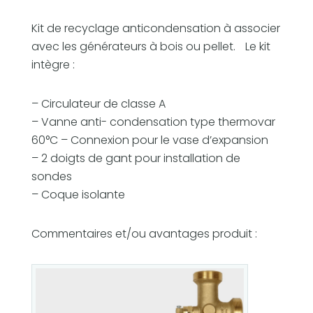
e
Kit de recyclage anticondensation à associer
r
avec les générateurs à bois ou pellet. Le kit
e
intègre :
c
y
– Circulateur de classe A
c
– Vanne anti- condensation type thermovar
l
60°C – Connexion pour le vase d’expansion
a
– 2 doigts de gant pour installation de
g
sondes
e
– Coque isolante
6
0
°
Commentaires et/ou avantages produit :
C
a
v
e