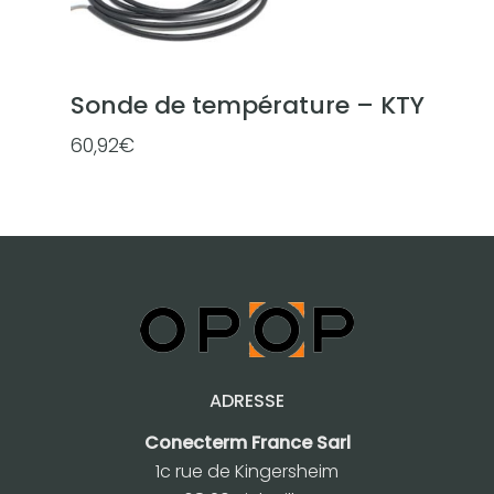
Sonde de température – KTY
60,92
€
ADRESSE
Conecterm France Sarl
1c rue de Kingersheim