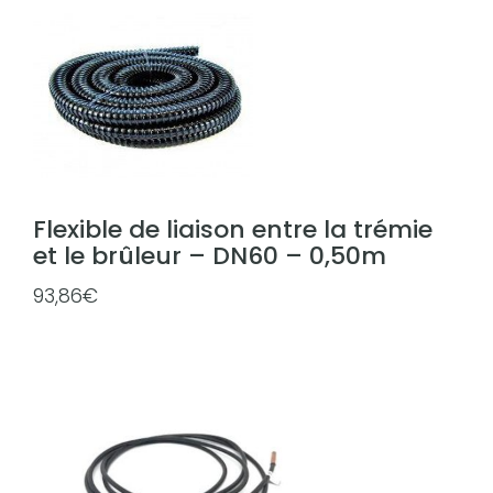
,
0
0
€
à
4
5
4
Flexible de liaison entre la trémie
,
et le brûleur – DN60 – 0,50m
8
93,86
€
0
€