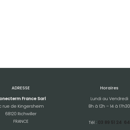
ADRESSE
Horaires
onecterm France Sarl
Lundi au Vendredi
c rue de Kingersheim
8h à 12h – 14 à 17h30
68120 Richwiller
FRANCE
Tél :
03 89 51 24 64