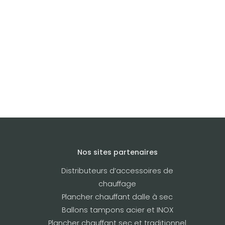
Nos sites partenaires
Distributeurs d’accessoires de
chauffage
Plancher chauffant dalle à sec
Ballons tampons acier et INOX
Plancher chauffant sec et traditionnel