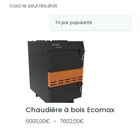
Voici le seul résultat
Chaudière à bois Ecomax
P
6000,00
€
–
7602,00
€
l
a