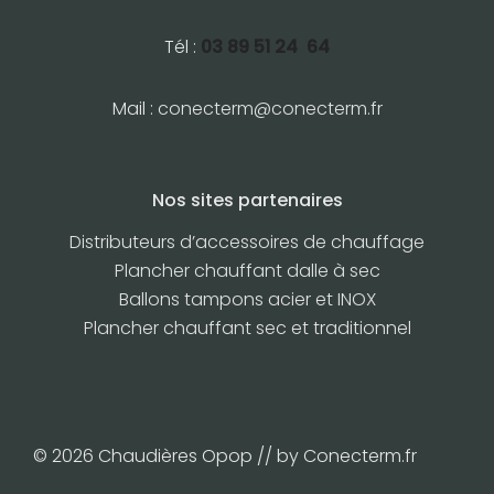
€
à
Tél :
03 89 51 24 64
7
6
Mail :
conecterm@conecterm.fr
0
2
,
Nos sites partenaires
0
0
Distributeurs d’accessoires de chauffage
€
Plancher chauffant dalle à sec
Ballons tampons acier et INOX
Plancher chauffant sec et traditionnel
© 2026 Chaudières Opop // by Conecterm.fr