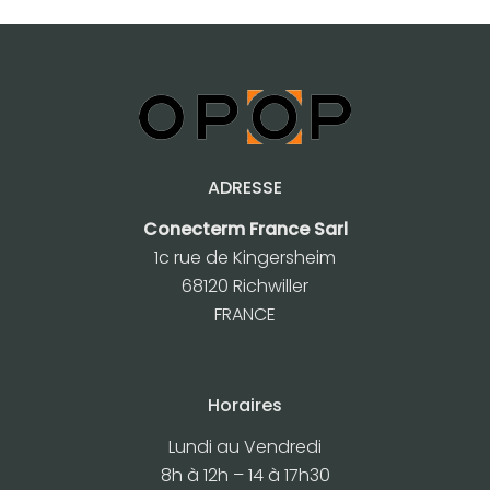
g
e
d
e
p
r
ADRESSE
i
x
Conecterm France Sarl
1c rue de Kingersheim
:
68120 Richwiller
6
FRANCE
0
0
0
Horaires
,
0
Lundi au Vendredi
0
8h à 12h – 14 à 17h30