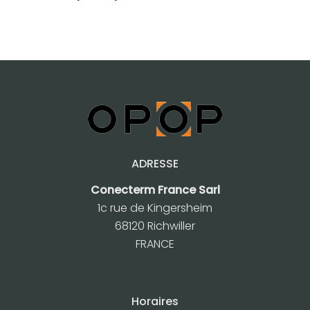
e
ADRESSE
Conecterm France Sarl
1c rue de Kingersheim
68120 Richwiller
FRANCE
Horaires