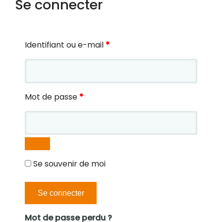
Se connecter
O
Identifiant ou e-mail
*
b
l
i
g
O
Mot de passe
*
a
b
t
l
o
i
i
g
r
a
Se souvenir de moi
e
t
o
Se connecter
i
r
Mot de passe perdu ?